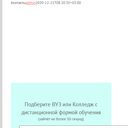
Контакты
admin
2020-12-21T08:20:35+03:00
Контакты в Оре
Телефон горячей линии: +7 (909) 385-05-45
E-mail: info@postupilegko.ru
Время работы: Пн.-Пт. с 8.00 до 17.00 (по МСК)
Подберите ВУЗ или Колледж с
дистанционной формой обучения
(займёт не более 30 секунд)