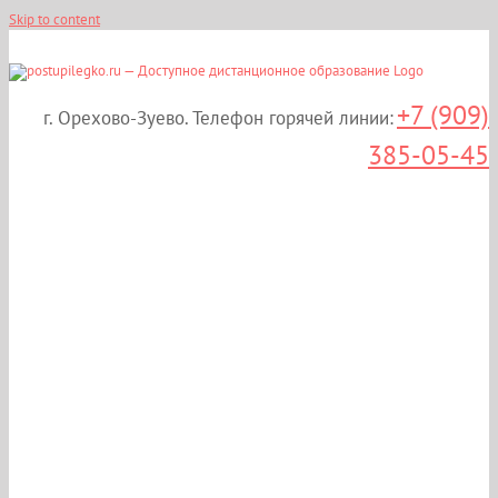
Skip to content
+7 (909)
г. Орехово-Зуево. Телефон горячей линии:
385-05-45
Магистратура
«Юриспруденция» в
Орехово-Зуево! От 16 000
р/сем! 2 года 6 мес.!
Дистанционно!