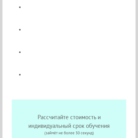
Обучение будет происходить в одном
из 2-х надёжных Московских ВУЗов;
По окончании Вы получите диплом гос.
образца;
Легко совмещайте работу, обучение и
семью;
Без выездов на сессии;
Рассчитайте стоимость и
индивидуальный срок обучения
(займёт не более 30 секунд)