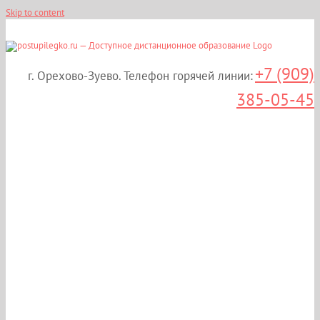
Skip to content
+7 (909)
г. Орехово-Зуево. Телефон горячей линии:
385-05-45
Поступите в
Московский городской
открытый колледж
находясь в Орехово-
Зуево! Учитесь 100%